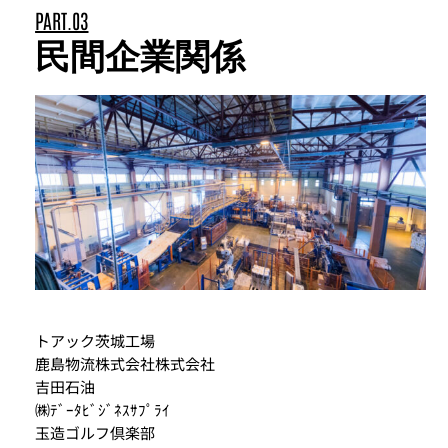
PART.03
民間企業関係
トアック茨城工場
鹿島物流株式会社株式会社
吉田石油
㈱ﾃﾞｰﾀﾋﾞｼﾞﾈｽｻﾌﾟﾗｲ
玉造ゴルフ倶楽部