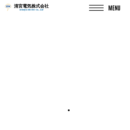
清宮電気株式会社
MENU
Seimiya Electric Co., Ltd
Skip
to
content