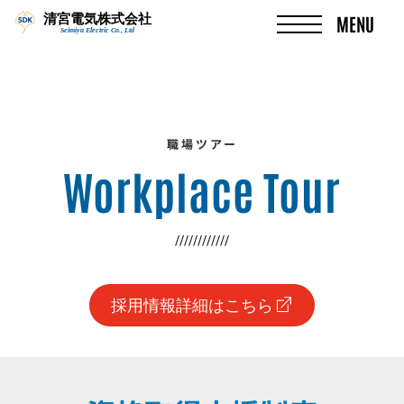
清宮電気株式会社
MENU
Seimiya Electric Co., Ltd
Skip
to
content
職場ツアー
Workplace Tour
////////////
採用情報詳細はこちら