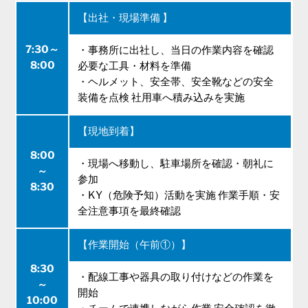
【出社・現場準備 】
7:30～
・事務所に出社し、当日の作業内容を確認
8:00
必要な工具・材料を準備
・ヘルメット、安全帯、安全靴などの安全
装備を点検 社用車へ積み込みを実施
【現地到着】
8:00
・現場へ移動し、駐車場所を確認・朝礼に
～
参加
8:30
・KY（危険予知）活動を実施 作業手順・安
全注意事項を最終確認
【作業開始（午前①）】
8:30
・配線工事や器具の取り付けなどの作業を
～
開始
10:00