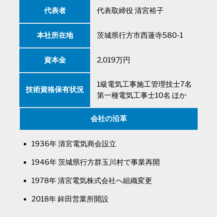
代表者
代表取締役 清宮裕子
本社所在地
茨城県行方市西蓮寺580-1
資本金
2,019万円
1級電気工事施工管理技士7名
技術資格
保有状況
第一種電気工事士10名 ほか
会社の沿革
1936年 清宮電気商会設立
1946年 茨城県行方群玉川村で事業再開
1978年 清宮電気株式会社へ組織変更
2018年 鉾田営業所開設