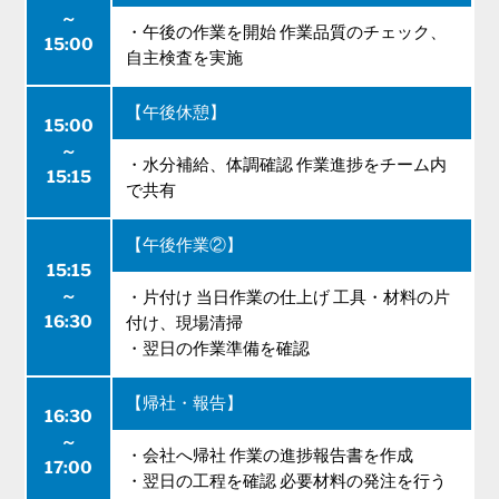
～
・午後の作業を開始 作業品質のチェック、
15:00
自主検査を実施
【午後休憩】
15:00
～
・水分補給、体調確認 作業進捗をチーム内
15:15
で共有
【午後作業②】
15:15
～
・片付け 当日作業の仕上げ 工具・材料の片
16:30
付け、現場清掃
・翌日の作業準備を確認
【帰社・報告】
16:30
～
・会社へ帰社 作業の進捗報告書を作成
17:00
・翌日の工程を確認 必要材料の発注を行う