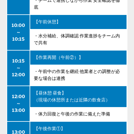
・チームで連携しながら作業 安全確認を徹
底
【午前休憩】
10:00
～
・水分補給、体調確認 作業進捗をチーム内
10:15
で共有
【作業再開（午前②）】
10:15
～
・午前中の作業を継続 他業者との調整が必
12:00
要な場合は連携
【昼休憩 昼食】
12:00
（現場の休憩所または近隣の飲食店）
～
13:00
・体力回復と午後の作業に備えた準備
【午後作業①】
13:00