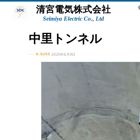
Skip
清宮電気株式会社
to
content
Seimiya Electric Co., Ltd
中里トンネル
K-SUKE
2025年6月9日